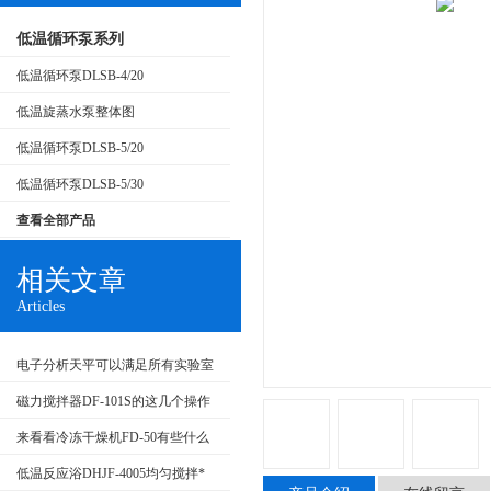
低温循环泵系列
低温循环泵DLSB-4/20
低温旋蒸水泵整体图
低温循环泵DLSB-5/20
低温循环泵DLSB-5/30
查看全部产品
相关文章
Articles
电子分析天平可以满足所有实验室
质量分析要求
磁力搅拌器DF-101S的这几个操作
规范一定要注意
来看看冷冻干燥机FD-50有些什么
好处
低温反应浴DHJF-4005均匀搅拌*