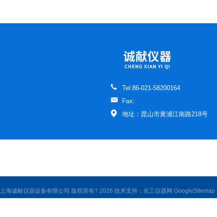
动红外测油仪
超重力床
远心镜头
气相色谱仪
超高清影像测量仪
安瓿熔封机
大容量
Tel:86-021-58200164
Fax:
地址：昆山市黄浦江南路218号
上海诚献仪器设备有限公司 版权所有? 2026 技术支持：
化工仪器网
GoogleSitemap