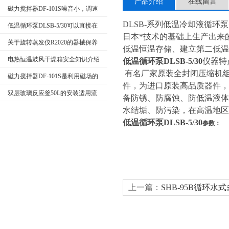
产品介绍
在线留言
磁力搅拌器DF-101S噪音小，调速
DLSB-系列低温冷却液循
平稳
低温循环泵DLSB-5/30可以直接在
日本*技术的基础上生产出来
储液槽内直接冷却反应瓶
关于旋转蒸发仪R2020的器械保养
低温恒温存储、建立第二低温
知识介绍
电热恒温鼓风干燥箱安全知识介绍
低温循环泵DLSB-5/30
仪器特
有名厂家原装全封闭压缩机组
磁力搅拌器DF-101S是利用磁场的
件，为进口原装高品质器件
同性相斥、异性相吸的原理
双层玻璃反应釜50L的安装适用流
备防锈、防腐蚀、防低温液
程大全
水结垢、防污染，在高温地
低温循环泵DLSB-5/30
参数：
上一篇：
SHB-95B循环水
SHB-95B
中药超细粉碎机
氮气发生器
实验室纯水机
全自动总磷总氮测定仪
上海仪表七厂
上海